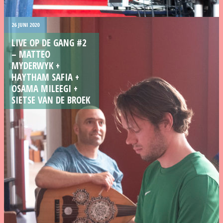
26 JUNI 2020
LIVE OP DE GANG #2
– MATTEO
MYDERWYK +
HAYTHAM SAFIA +
OSAMA MILEEGI +
SIETSE VAN DE BROEK