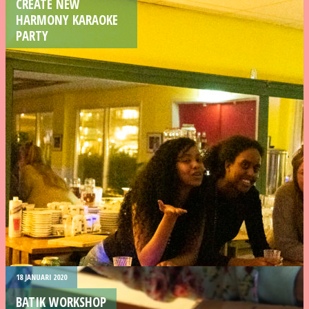
CREATE NEW
HARMONY KARAOKE
PARTY
18 JANUARI 2020
BATIK WORKSHOP