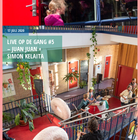
17 JULI 2020
LIVE OP DE GANG #5
– JUAN JUAN +
SIMON KELAITA