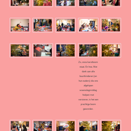
Zo, onze kerstboom
staat. En hoe. Met
dank aan alle
buurtkinderen (en
hun ouders) die ons
afgelopen
woensdagmiddag
hielpen met
versieren, is het een
prachtige boom
geworden.