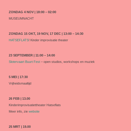
ZONDAG 4 NOV | 18:00 – 02:00
MUSEUMNACHT
ZONDAG 15 OKT, 19 NOV, 17 DEC | 13:00 – 14:30
HATSEFLATS
! Kinder improvisatie theater
23 SEPTEMBER | 11:00 – 14:00
Slotervaart Buurt Fest
– open studios, workshops en muziek
5 MEI | 17:30
Vrijheidsmaaltijd
26 FEB | 13.00
Kinderimprovisatiettheater Hatseflats
Meer info, zie
website
25 MRT | 19.00