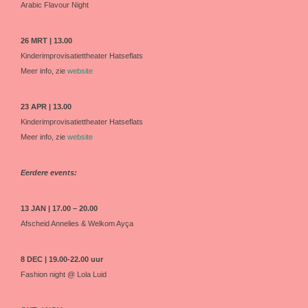
Arabic Flavour Night
26 MRT | 13.00
Kinderimprovisatiettheater Hatseflats
Meer info, zie
website
23 APR | 13.00
Kinderimprovisatiettheater Hatseflats
Meer info, zie
website
Eerdere events:
13 JAN | 17.00 – 20.00
Afscheid Annelies & Welkom Ayça
8 DEC | 19.00-22.00 uur
Fashion night @ Lola Luid