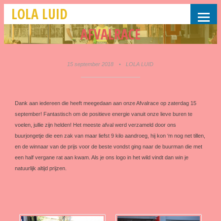
LOLA LUID
AFVALRACE
15 september 2018
•
LOLA LUID
Dank aan iedereen die heeft meegedaan aan onze Afvalrace op zaterdag 15
september! Fantastisch om de positieve energie vanuit onze lieve buren te
voelen, jullie zijn helden! Het meeste afval werd verzameld door ons
buurjongetje die een zak van maar liefst 9 kilo aandroeg, hij kon ‘m nog net tillen,
en de winnaar van de prijs voor de beste vondst ging naar de buurman die met
een half vergane rat aan kwam. Als je ons logo in het wild vindt dan win je
natuurlijk altijd prijzen.