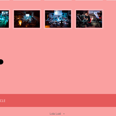
CLE
Lola Luid
•