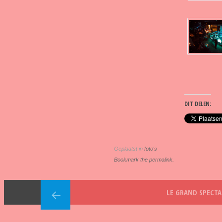
DIT DELEN:
Geplaatst in
foto's
Bookmark the permalink.
LE GRAND SPECTA