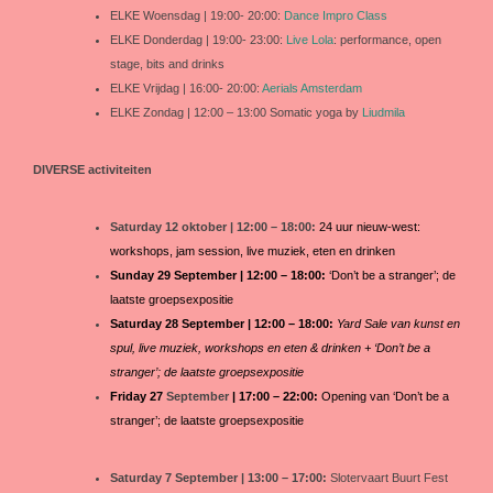
ELKE Woensdag | 19:00- 20:00:
Dance Impro Class
ELKE Donderdag | 19:00- 23:00:
Live Lola
: performance, open
stage, bits and drinks
ELKE Vrijdag | 16:00- 20:00:
Aerials Amsterdam
ELKE Zondag | 12:00 – 13:00 Somatic yoga by
Liudmila
DIVERSE activiteiten
Saturday 12 oktober | 12:00 – 18:00:
24 uur nieuw-west:
workshops, jam session, live muziek, eten en drinken
Sunday 29 September | 12:00 – 18:00:
‘Don’t be a stranger’; de
laatste groepsexpositie
Saturday 28 September | 12:00 – 18:00:
Yard Sale van kunst en
spul, live muziek, workshops en eten & drinken + ‘Don’t be a
stranger’; de laatste groepsexpositie
Friday 27
September
| 17:00 – 22:00:
Opening van ‘Don’t be a
stranger’; de laatste groepsexpositie
Saturday 7 September | 13:00 – 17:00:
Slotervaart Buurt Fest