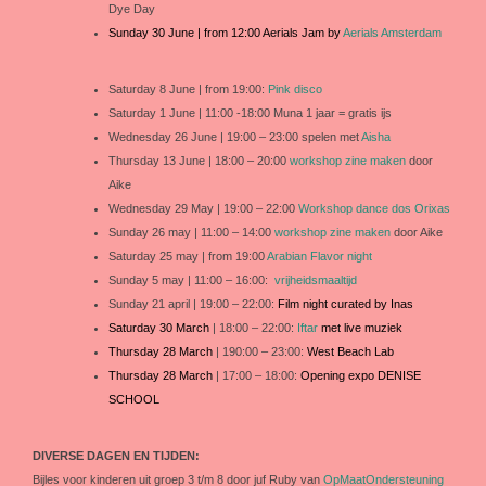
Dye Day
Sunday 30 June | from 12:00 Aerials Jam by
Aerials Amsterdam
Saturday 8 June | from 19:00:
Pink disco
Saturday 1 June | 11:00 -18:00 Muna 1 jaar = gratis ijs
Wednesday 26 June | 19:00 – 23:00 spelen met
Aisha
Thursday 13 June | 18:00 – 20:00
workshop zine maken
door
Aike
Wednesday 29 May | 19:00 – 22:00
Workshop dance dos Orixas
Sunday 26 may | 11:00 – 14:00
workshop zine maken
door Aike
Saturday 25 may | from 19:00
Arabian Flavor night
Sunday 5 may | 11:00 – 16:00:
vrijheidsmaaltijd
Sunday 21 april | 19:00 – 22:00:
Film night curated by Inas
Saturday 30 March
| 18:00 – 22:00:
Iftar
met live muziek
Thursday 28 March
| 190:00 – 23:00:
West Beach Lab
Thursday 28 March
| 17:00 – 18:00:
Opening expo DENISE
SCHOOL
DIVERSE DAGEN EN TIJDEN:
Bijles voor kinderen uit groep 3 t/m 8 door juf Ruby van
OpMaatOndersteuning