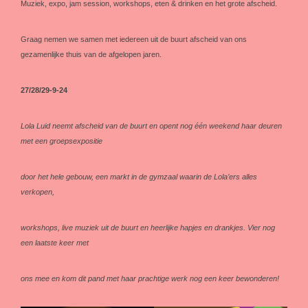
Muziek, expo, jam session, workshops, eten & drinken en het grote afscheid.
Graag nemen we samen met iedereen uit de buurt afscheid van ons
gezamenlijke thuis van de afgelopen jaren.
27/28/29-9-24
Lola Luid neemt afscheid van de buurt en opent nog één weekend haar deuren
met een groepsexpositie
door het hele gebouw, een markt in de gymzaal waarin de Lola’ers alles
verkopen,
workshops, live muziek uit de buurt en heerlijke hapjes en drankjes. Vier nog
een laatste keer met
ons mee en kom dit pand met haar prachtige werk nog een keer bewonderen!