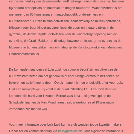
vertrouwen dat zij van de gemeente heeft gekregen om in de tussentijd hier een
bijzondere broedplaats en buurtplek te mogen realiseren. Want bijzonder is het:
met meer dan 80 kunstenaars, maatschappelijk ondernemers en
buurtinitiatieven. Er zijn tal van activiteiten, zoals wekelijkse muziekoptredens,
bijlessen voor buurtkinderen, uiteenlopende sport en theaterclubjes in de
gymzaal, de Arabic Nights, activiteiten voor de vluchtelingenopvang aan de
overzijde, de Gratis Bakker op dinsdag, bewonerstuintjes, grote events als de
Museumnacht, feestelijke Iftars en natuurlijk de Kringloopwinkel van Muna met
lunchroom/koffiehuis.
De komende maanden zal Lola Luid nog volop in bedrijf zijn en blijven ze de
buurt welkom heten om het gebouw in al haar uitingsvormen te bezoeken, te
beleven en actief mee te doen! Op dit moment is nog onduidelijk of er voor Lola
Luid een nieuw plekje vrij komt in de buurt. Stichting LOLA zal zich daar de
komende tijd hard voor inzetten. Eerder was Lola Luid gevestigd op de
Schipluidenlaan en de Piet Mondriaanstraat, waardoor ze al 10 jaar nauw
verbonden zijn met de wijk.
Voor meer informatie over Lola Luid kunt u zich wenden tot de kwartiermakers
Lin Visser en Ahmad Naffoury via
hallo@lolaluid.nl
f. Voor algemene informatie is