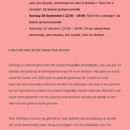
spul, live muziek, workshops en eten & drinken + ‘Don’t be a
stranger’; de laatste groepsexpositie
Sunday 29 September | 12:00 – 18:00:
‘Don’t be a stranger’; de
laatste groepsexpositie
Saturday 12 oktober | 12:00 – 18:00:
24 uur nieuw-west:
workshops, jam session, live muziek, eten en drinken
Lola Luid sluit in het najaar haar deuren
Onlangs is bekend geworden dat maatschappelijke broedplaats Lola Luid per 16
oktober het pand op de Derkinderenstraat 44 moet verlaten. Het gebouw wordt
vanaf de zomer van 2025 weer in gebruik genomen als school en moet
daarvoor eerst grondig verbouwd worden. De afgelopen zes jaar is het gebouw
op een bijzondere creatieve en maatschappelijke manier ingevuld. Daarbij is ook
nauw samengewerkt met de ongedocumenteerden-opvang die tijdelijk in een
deel van het gebouw heeft gezeten.
Voor Stichting LOLA en de gebruikers was bekend dat het gebouw op termijn
zijn oude bestemming weer terug zou krijgen. LOLA is dankbaar voor het