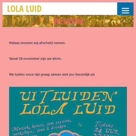
LOLA LUID
WELKOM
Helaas moeten wij afscheid nemen.
Vanaf 19 november zijn we dicht.
We luiden onze tijd graag samen met jou feestelijk uit