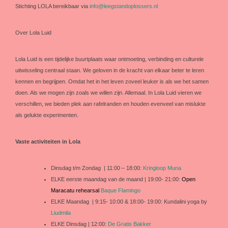
Stichting LOLA bereikbaar via
info@leegstandoplossers.nl
Over Lola Luid
Lola Luid is een tijdelijke buurtplaats waar ontmoeting, verbinding en culturele
uitwisseling centraal staan. We geloven in de kracht van elkaar beter te leren
kennen en begrijpen. Omdat het in het leven zoveel leuker is als we het samen
doen. Als we mogen zijn zoals we willen zijn. Allemaal. In Lola Luid vieren we
verschillen, we bieden plek aan rafelranden en houden evenveel van mislukte
als gelukte experimenten.
Vaste activiteiten in Lola
Dinsdag t/m Zondag | 11:00 – 18:00:
Kringloop Muna
ELKE eerste maandag van de maand | 19:00- 21:00:
Open
Maracatu rehearsal
Baque Flamingo
ELKE Maandag | 9:15- 10:00 & 18:00- 19:00: Kundalini yoga by
Liudmila
ELKE Dinsdag | 12:00:
De Gratis Bakker