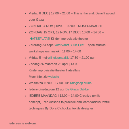
Vrijdag 8 DEC | 17:00 – 21:00 – This is the end: Benefit avond
voor Gaza
ZONDAG 4 NOV | 18:00 – 02:00 – MUSEUMNACHT
ZONDAG 15 OKT, 19 NOV, 17 DEC | 13:00 – 14:30 –
HATSEFLATS
! Kinder improvisatie theater
Zaterdag 23 sept
Slotervaart Buurt Fest
– open studios,
workshops en muziek | 11:00 – 14:00
Vrijdag 5 mei
vrijheidsmaaltijd
17.30 – 21.00 uur
Zondag 26 maart en 23 april | 13.00
Kinderimprovisatiettheater Hatseflats
Meer info, zie
website
Wo t/m za 10:00 – 17:00 uur:
Kringloop Muna
Iedere dinsdag om 12 uur
De Gratis Bakker
IEDERE MAANDAG | 12:00 – 14:00 Creative textile
concept, Free classes to practice and learn various textile
techniques By Dora Cichocka, textile designer
Iedereen is welkom.