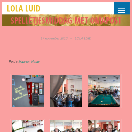
LOLA LUID
SPELLETJESMIDDAG MET OMAPOST
17 november 2018
•
LOLA LUID
Foto’s
Maarten Nauw