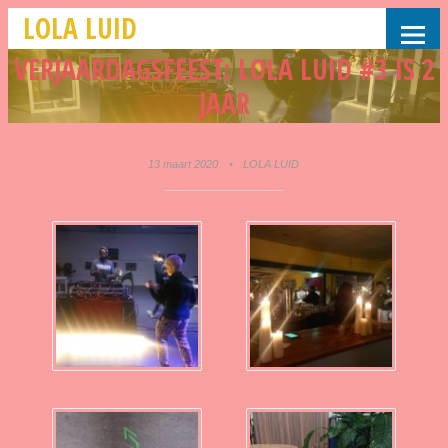
LOLA LUID
VERJAARDAGSFEEST: LOLA LUID #3 IS 2
JAAR
13 maart 2020
•
LOLA LUID