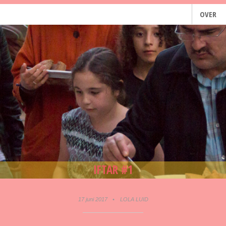
OVER
IFTAR #1
17 juni 2017
•
LOLA LUID