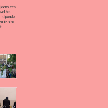
tijdens een
wel het
e helpende
rlijk eten
e