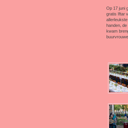
Op 17 juni 
gratis Ifta
allerleukst
handen, de 
kwam brenge
buurvrouwen