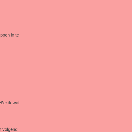
ppen in te
eëer ik wat
en volgend