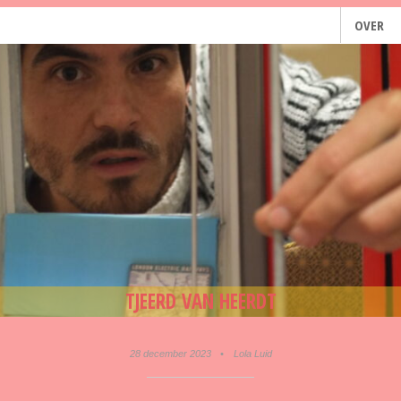
OVER
TJEERD VAN HEERDT
28 december 2023
•
Lola Luid