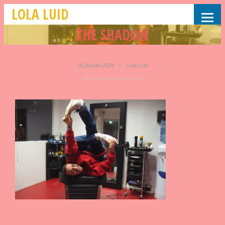
LOLA LUID
THE SHADOW
18 januari 2024
•
Lola Luid