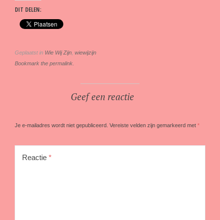
DIT DELEN:
Geplaatst in
Wie Wij Zijn
,
wiewijzijn
Bookmark the permalink.
Geef een reactie
Je e-mailadres wordt niet gepubliceerd.
Vereiste velden zijn gemarkeerd met
*
Reactie
*