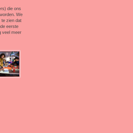
rs) die ons
eworden. We
te zien dat
gde eerste
og veel meer