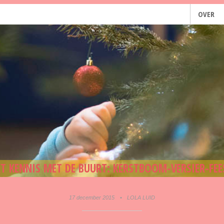
OVER
T KENNIS MET DE BUURT: KERSTBOOM-VERSIER-FE
17 december 2015
•
LOLA LUID