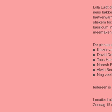
Lola Luidt 
neus bakken 
hartverwarm
stiekem toc
basilicum in
meemaken
De pizzapun
▶ Keizer va
▶ David Dei
▶ Toos Hart
▶ Naresh Ra
▶ Alwin Be
▶ Nog veel 
Iedereen is
Locatie: Lo
Zondag 19 