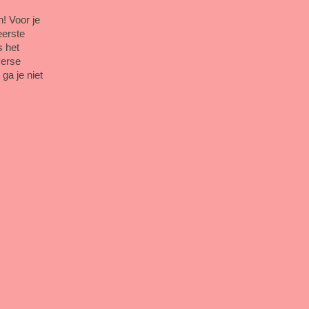
! Voor je
eerste
s het
verse
ga je niet