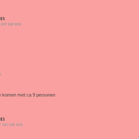
IES
2017 OM 20:33
5
 komen met ca 9 personen
IES
 2017 OM 19:53