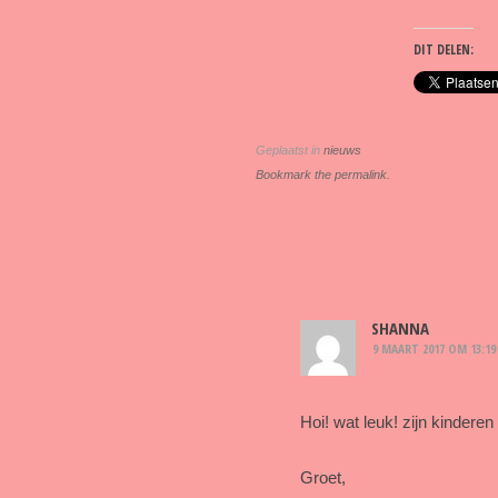
DIT DELEN:
Geplaatst in
nieuws
Bookmark the permalink.
SHANNA
9 MAART 2017 OM 13:19
Hoi! wat leuk! zijn kinder
Groet,