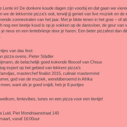
de Lente in! De donkere koude dagen zijn voorbij en dat gaan we vieren
we de lekkerste pizza’s ooit, terwijl jij geniet van live muziek en de 
ende zonnestralen van het jaar. Met je blote tenen in het gras – of al
h nog een beetje koud is op je sokken op de dansvloer, de geur van 
 je neus en een lentebriesje door je haren. Een beter pizzafest dan dit 
.
tjes van das fest:
n pizza ovens, Pieter Städler
jmann, de belachelijk goed kokende filosoof van Choux
og expert op het gebied van lekkere pizza’s
mdjas, masterchef finalist 2015, culinair mastermind
umer, god van de muziek, wereldberoemd in Afrika
meer, want als je goed snijdt, heb je 8 puntjes
 welkom, lentevibes, tunes en een pizza voor een tientje!
la Luid, Piet Mondriaanstraat 140
maart, vanaf 16:00uur