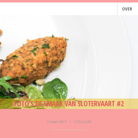
OVER
FOTO’S DE SMAAK VAN SLOTERVAART #2
7 maart 2017
•
LOLA LUID