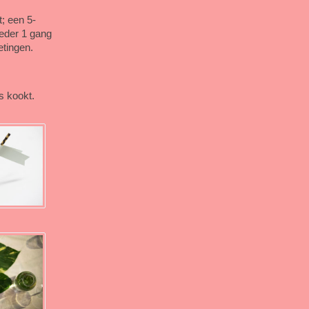
; een 5-
ieder 1 gang
etingen.
s kookt.