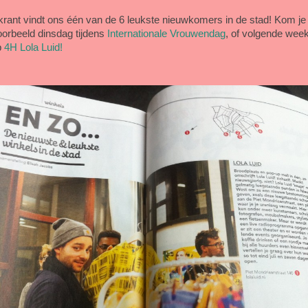
tkrant vindt ons één van de 6 leukste nieuwkomers in de stad! Kom je
oorbeeld dinsdag tijdens
Internationale Vrouwendag
, of volgende wee
p
4H Lola Luid!