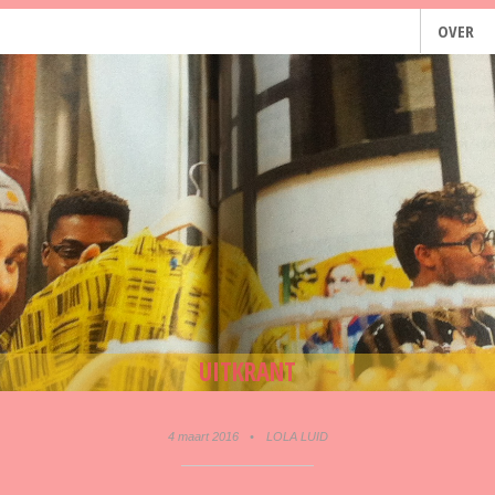
OVER
UITKRANT
4 maart 2016
•
LOLA LUID