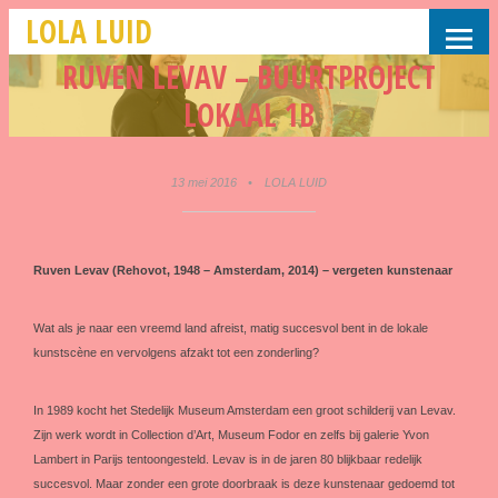
LOLA LUID
RUVEN LEVAV – BUURTPROJECT
LOKAAL 1B
13 mei 2016
•
LOLA LUID
Ruven Levav (Rehovot, 1948 – Amsterdam, 2014) – vergeten kunstenaar
Wat als je naar een vreemd land afreist, matig succesvol bent in de lokale
kunstscène en vervolgens afzakt tot een zonderling?
In 1989 kocht het Stedelijk Museum Amsterdam een groot schilderij van Levav.
Zijn werk wordt in Collection d’Art, Museum Fodor en zelfs bij galerie Yvon
Lambert in Parijs tentoongesteld. Levav is in de jaren 80 blijkbaar redelijk
succesvol. Maar zonder een grote doorbraak is deze kunstenaar gedoemd tot