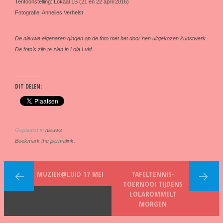
Tentoonstelling: Lokaal 1B (21 en 22 april 2016)
Fotografie: Annelies Verhelst
De nieuwe eigenaren gingen op de foto met het door hen uitgekozen kunstwerk.
De foto’s zijn te zien in Lola Luid.
DIT DELEN:
Geplaatst in
nieuws
Bookmark the permalink.
MUZIEK@LUID 17 MEI
TAFELTENNIS-
TOERNOOI TIJDENS
LOLAROMMELT
MORGEN