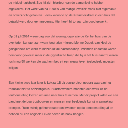
de middelmatigheid. Zou hij zich hierdoor van de samenleving hebben
afgekeerd? Het werk van na 1990 is van matige kwaliteit, vaak niet afgemaakt
en onverkocht gebleven. Levav woonde op de Krammerstraat in een huis dat
betaald werd door een mecenas. Hier heeft hij tot aan zijn dood gewerkt.
Op 31 juli 2014 – een dag voordat woningcorporatie de Kei het huis van de
overleden kunstenaar kwam leeghalen – kreeg Menno Dudok van Heel de
gelegenheid om werk te kiezen uit de nalatenschap. Vrienden en familie waren
hem voor geweest maar in de gigantische troep die hij in het huis aantrof waren
toch nog 50 werken die wat hem betreft een nieuw leven toebedeeld moesten
krijgen.
Een kleine twee jaar later is Lokaal 1B dit buurtproject gestart waarvan het
resultaat hier te bezichtigen is. Buurtbewoners mochten een werk uit de
tentoonstelling kiezen om mee naar huis te nemen. Met dit project willen we een
band met de buurt opbouwen en mensen met beeldende kunst in aanraking
brengen. Ruim twintig geïnteresseerden kwamen op de tentoonstelling af en
hebben nu een originele Levav boven de bank hangen!