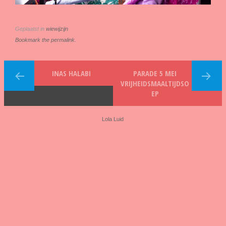
Geplaatst in
wiewijzijn
Bookmark the permalink.
INAS HALABI
PARADE 5 MEI
VRIJHEIDSMAALTIJDSO
EP
Lola Luid