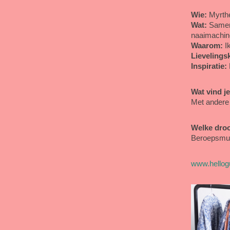
Wie:
Myrth
Wat:
Samen 
naaimachine
Waarom:
Ik
Lievelings
Inspiratie:
Wat vind j
Met andere
Welke dro
Beroepsmuz
www.hello