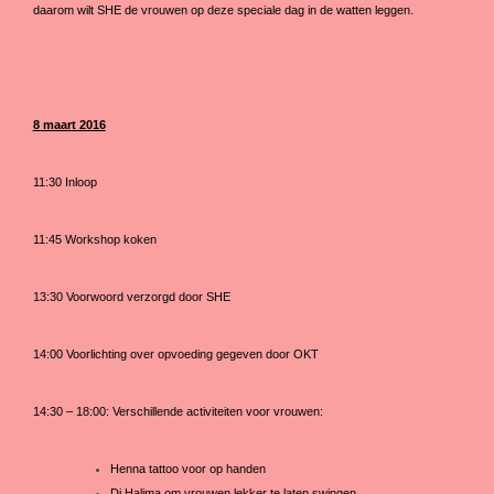
daarom wilt SHE de vrouwen op deze speciale dag in de watten leggen.
8 maart 2016
11:30 Inloop
11:45 Workshop koken
13:30 Voorwoord verzorgd door SHE
14:00 Voorlichting over opvoeding gegeven door OKT
14:30 – 18:00: Verschillende activiteiten voor vrouwen:
Henna tattoo voor op handen
Dj Halima om vrouwen lekker te laten swingen