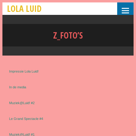
LOLA LUID
Z_FOTO’S
Impressie Lola Luid!
In de media
Muziek@Luid! #2
Le Grand Spectacle #4
Muziek@Luid! #1