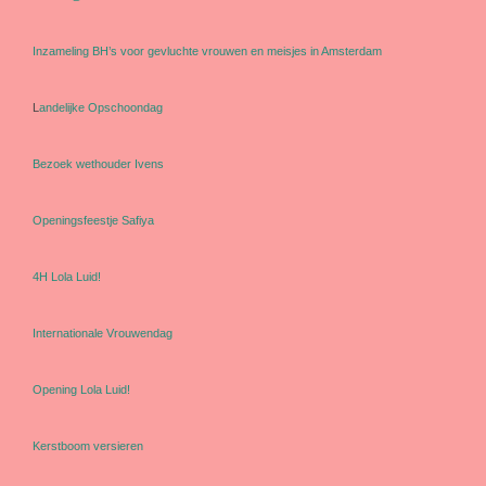
Inzameling BH’s voor gevluchte vrouwen en meisjes in Amsterdam
L
andelijke Opschoondag
Bezoek wethouder Ivens
Openingsfeestje Safiya
4H Lola Luid!
Internationale Vrouwendag
Opening Lola Luid!
Kerstboom versieren