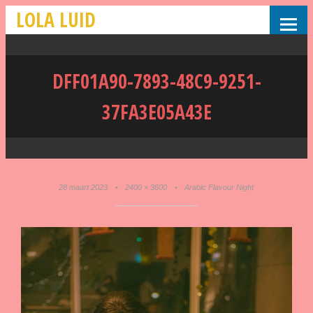
LOLA LUID
DFF01A90-7893-48C9-9251-
37FA3E05A43E
28 maart 2023
•
2400 × 3600
•
Arabic Flavour Night