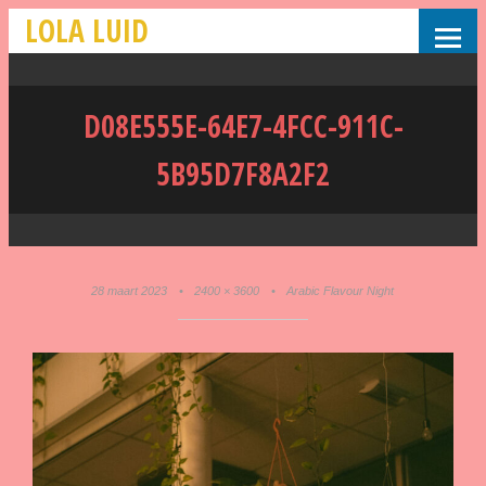
LOLA LUID
D08E555E-64E7-4FCC-911C-
5B95D7F8A2F2
28 maart 2023
•
2400 × 3600
•
Arabic Flavour Night