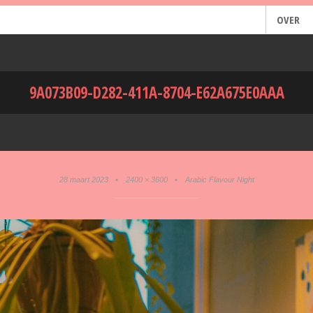
OVER
9A073B09-D282-411A-8704-E62A675E0AAA
28 maart 2023
•
2400 × 3600
•
Arabic Flavour Night