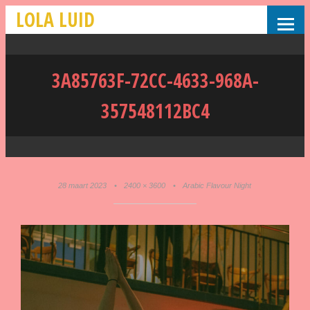
LOLA LUID
3A85763F-72CC-4633-968A-
357548112BC4
28 maart 2023
•
2400 × 3600
•
Arabic Flavour Night