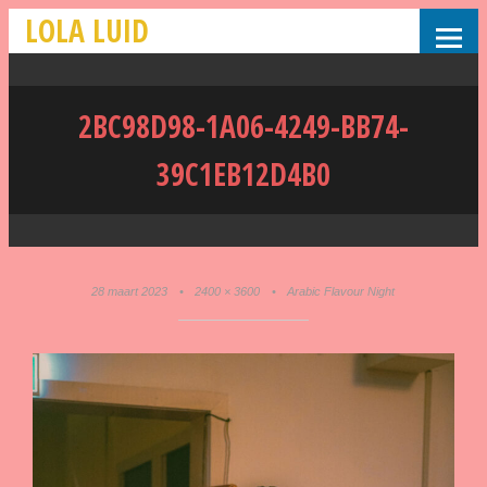
LOLA LUID
2BC98D98-1A06-4249-BB74-
39C1EB12D4B0
28 maart 2023
•
2400 × 3600
•
Arabic Flavour Night