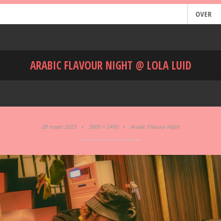
OVER
ARABIC FLAVOUR NIGHT @ LOLA LUID
28 maart 2023
•
3600 × 2400
•
Arabic Flavour Night