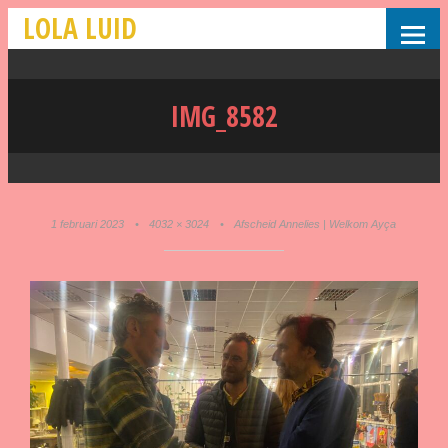
LOLA LUID
IMG_8582
1 februari 2023
•
4032 × 3024
•
Afscheid Annelies | Welkom Ayça