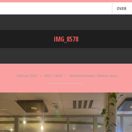
OVER
IMG_8578
1 februari 2023
•
4032 × 3024
•
Afscheid Annelies | Welkom Ayça