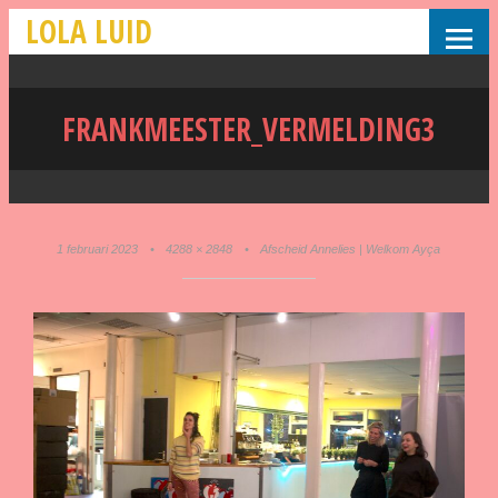
LOLA LUID
FRANKMEESTER_VERMELDING3
1 februari 2023
•
4288 × 2848
•
Afscheid Annelies | Welkom Ayça