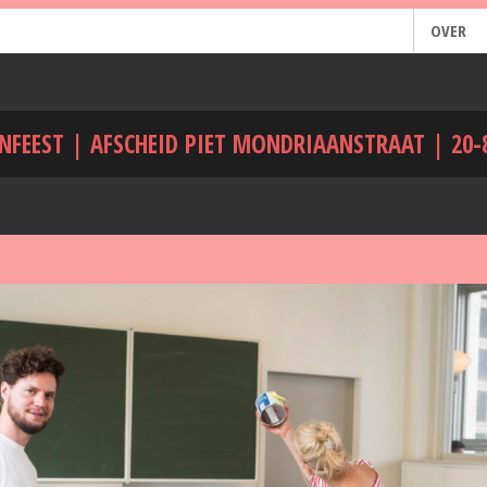
OVER
NFEEST | AFSCHEID PIET MONDRIAANSTRAAT | 20-